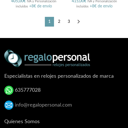
405,00
€
415,00
€
IVA y Personalización
IVA y Personalización
+8€ de envío
+8€ de envío
incluidos
incluidos
1
2
3
Especialistas en relojes personalizados de marca
635777028
info@regalopersonal.com
Quíenes Somos