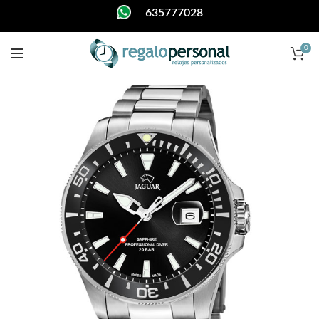
635777028
0