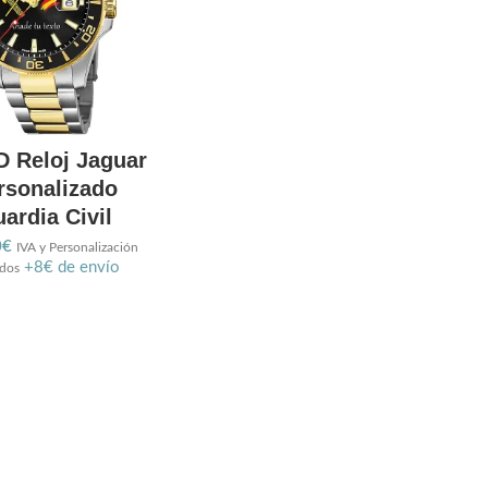
D Reloj Jaguar
rsonalizado
ardia Civil
0
€
IVA y Personalización
+8€ de envío
idos