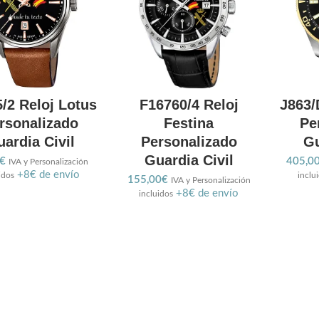
/2 Reloj Lotus
F16760/4 Reloj
J863/
rsonalizado
Festina
Pe
ardia Civil
Personalizado
Gu
Guardia Civil
€
405,0
IVA y Personalización
+8€ de envío
idos
inclu
155,00
€
IVA y Personalización
+8€ de envío
incluidos