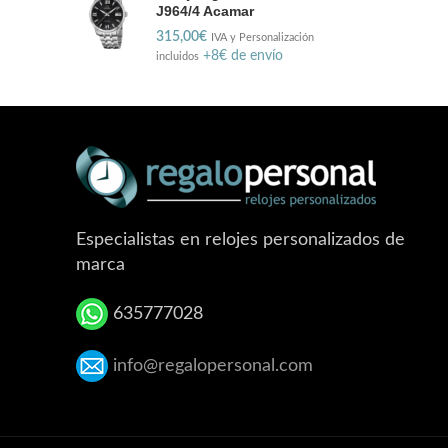
J964/4 Acamar
315,00
€
IVA y Personalización
+8€ de envío
incluidos
Especialistas en relojes personalizados de
marca
635777028
info@regalopersonal.com