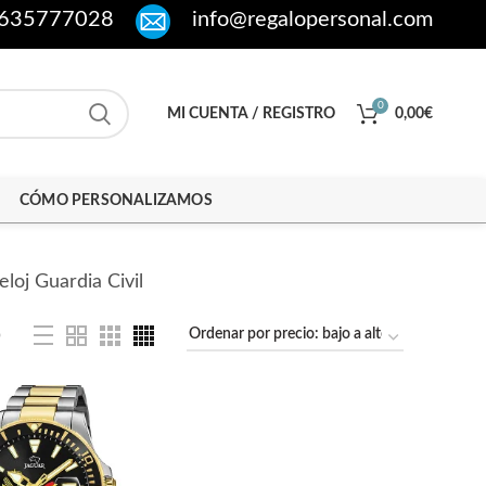
635777028
info@regalopersonal.com
0
MI CUENTA / REGISTRO
0,00
€
CÓMO PERSONALIZAMOS
eloj Guardia Civil
o