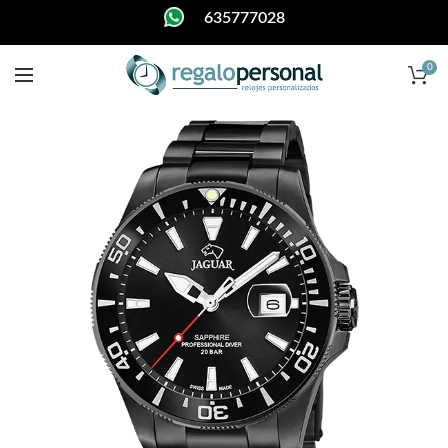
635777028
0