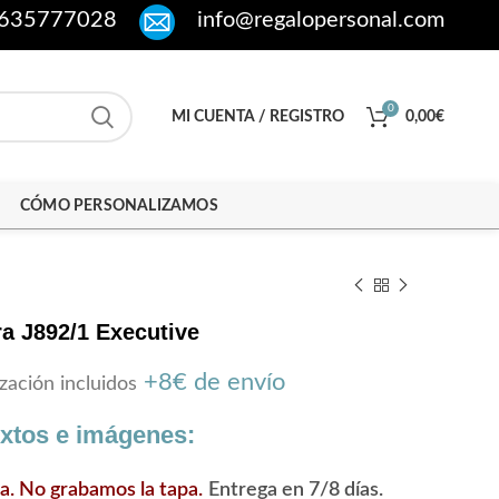
635777028
info@regalopersonal.com
0
MI CUENTA / REGISTRO
0,00
€
CÓMO PERSONALIZAMOS
a J892/1 Executive
+8€ de envío
zación incluidos
extos e imágenes:
ra. No grabamos la tapa.
Entrega en 7/8 días.