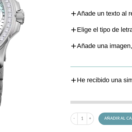
Añade un texto al r
Elige el tipo de letr
Añade una imagen,
He recibido una si
Reloj Jaguar de Señora J892/1 Ex
AÑADIR AL CA