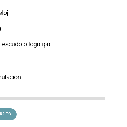
eloj
a
 escudo o logotipo
mulación
ecutive cantidad
RRITO