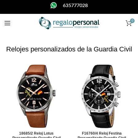
635777028
0
Relojes personalizados de la Guardia Civil
18685/2 Reloj Lotus
F16760/4 Reloj Festina