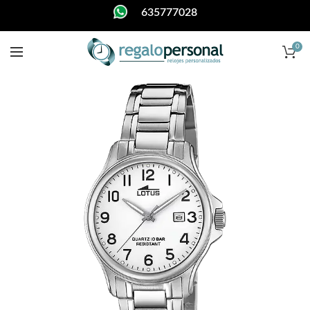
635777028
0