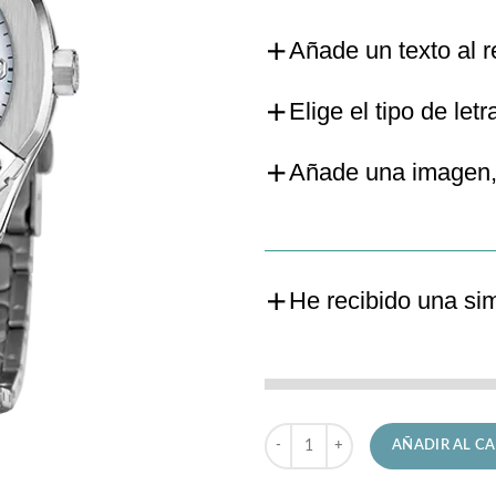
Añade un texto al r
Elige el tipo de letr
Añade una imagen,
He recibido una si
Reloj Jaguar de Señora J1016/4 D
AÑADIR AL CA