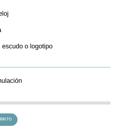
eloj
a
 escudo o logotipo
mulación
iplomatic cantidad
RRITO