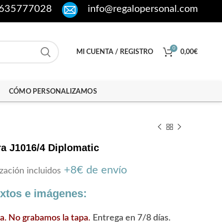
635777028
info@regalopersonal.com
0
MI CUENTA / REGISTRO
0,00
€
CÓMO PERSONALIZAMOS
ra J1016/4 Diplomatic
+8€ de envío
zación incluidos
extos e imágenes:
ra. No grabamos la tapa.
Entrega en 7/8 días.