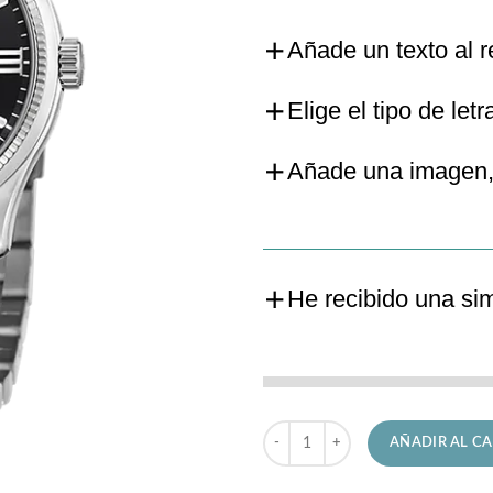
Añade un texto al r
Elige el tipo de letr
Añade una imagen,
He recibido una si
Reloj Jaguar de Señora J1000/2 
AÑADIR AL CA