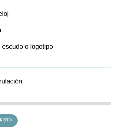
eloj
a
 escudo o logotipo
mulación
Automatic cantidad
RRITO