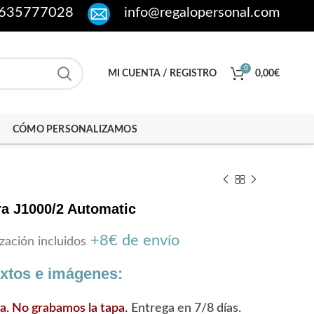
635777028
info@regalopersonal.com
0
MI CUENTA / REGISTRO
0,00
€
CÓMO PERSONALIZAMOS
ra J1000/2 Automatic
+8€ de envío
zación incluidos
extos e imágenes:
ra. No grabamos la tapa.
Entrega en 7/8 días.