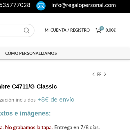
635777028
info@regalopersonal.com
0
MI CUENTA / REGISTRO
0,00
€
CÓMO PERSONALIZAMOS
bre C4711/G Classic
+8€ de envío
zación incluidos
extos e imágenes:
ra. No grabamos la tapa.
Entrega en 7/8 días.