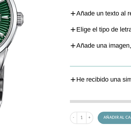
Añade un texto al r
Elige el tipo de letr
Añade una imagen,
He recibido una si
Reloj Candino de Hombre C4711/G
AÑADIR AL CA