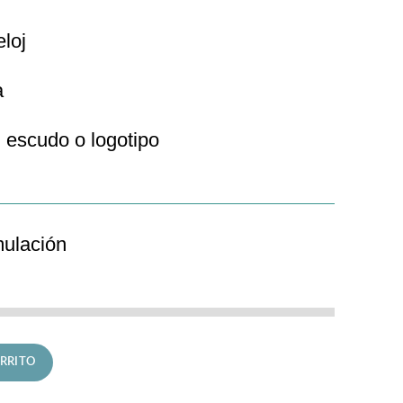
eloj
a
 escudo o logotipo
mulación
 Classic cantidad
RRITO