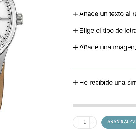
Añade un texto al r
Elige el tipo de letr
Añade una imagen,
He recibido una si
Reloj Festina de Hombre F20512/2
AÑADIR AL CA