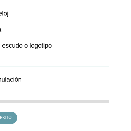
eloj
a
 escudo o logotipo
mulación
 Classic cantidad
RRITO