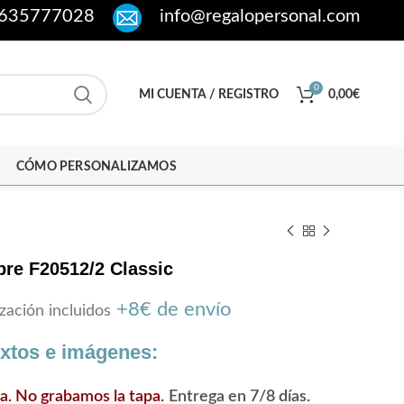
635777028
info@regalopersonal.com
0
MI CUENTA / REGISTRO
0,00
€
CÓMO PERSONALIZAMOS
bre F20512/2 Classic
+8€ de envío
zación incluidos
extos e imágenes:
ra. No grabamos la tapa.
Entrega en 7/8 días.