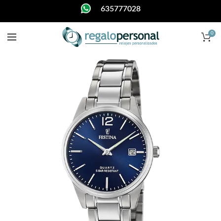
635777028
0