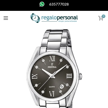
635777028
0