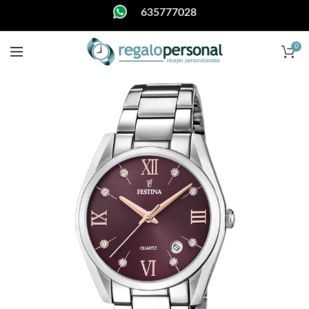
635777028
0