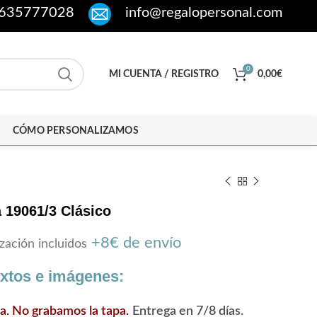
635777028
info@regalopersonal.com
0
MI CUENTA / REGISTRO
0,00
€
CÓMO PERSONALIZAMOS
 19061/3 Clásico
+8€ de envío
zación incluidos
extos e imágenes:
ra. No grabamos la tapa.
Entrega en 7/8 días.