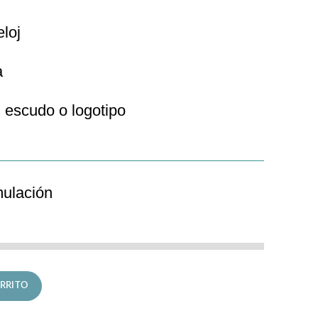
eloj
a
 escudo o logotipo
mulación
ásico cantidad
RRITO