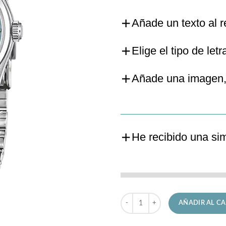
Añade un texto al r
Elige el tipo de letr
Añade una imagen,
He recibido una si
Reloj Lotus de Señora 19061/3 Cl
AÑADIR AL CA