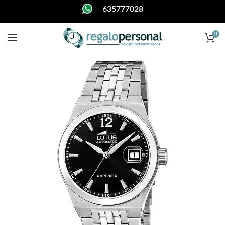
635777028
0