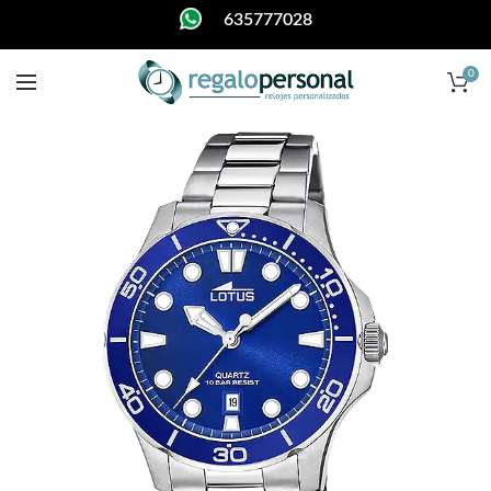
635777028
0