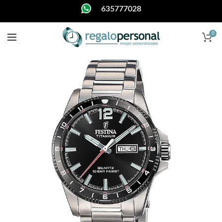
635777028
0