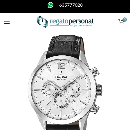
635777028
0