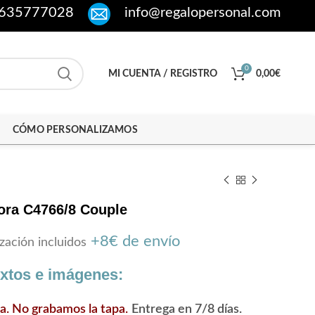
635777028
info@regalopersonal.com
0
MI CUENTA / REGISTRO
0,00
€
CÓMO PERSONALIZAMOS
ora C4766/8 Couple
+8€ de envío
zación incluidos
extos e imágenes:
ra. No grabamos la tapa.
Entrega en 7/8 días.