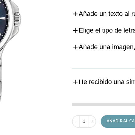
Añade un texto al r
Elige el tipo de letr
Añade una imagen,
He recibido una si
Reloj Candino de Señora C4766/8
AÑADIR AL CA