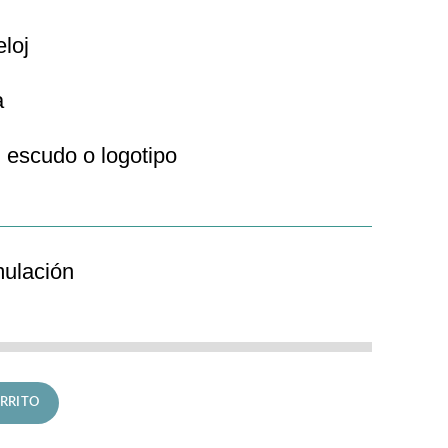
eloj
a
 escudo o logotipo
mulación
 Couple cantidad
RRITO