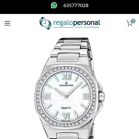
635777028
0