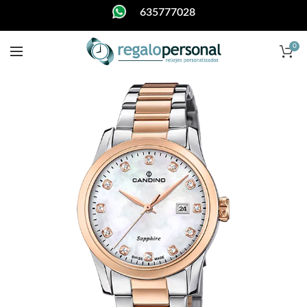
635777028
0