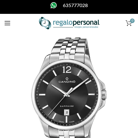
635777028
0