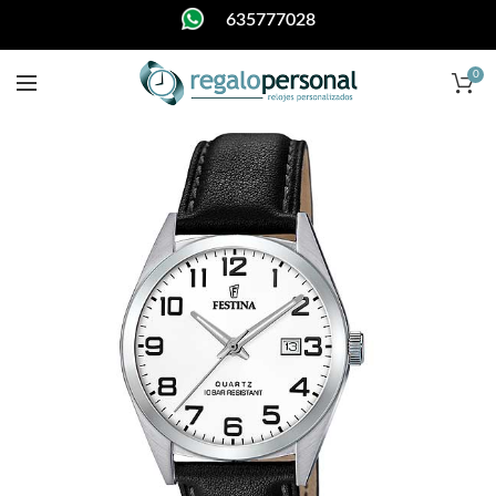
635777028
0