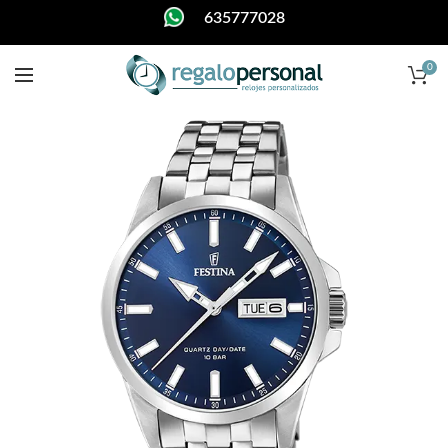
635777028
0