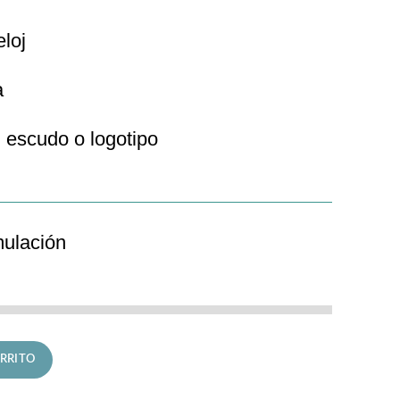
eloj
a
 escudo o logotipo
mulación
C Mademoiselle cantidad
RRITO