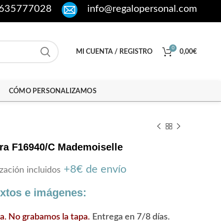
635777028
info@regalopersonal.com
0
MI CUENTA / REGISTRO
0,00
€
CÓMO PERSONALIZAMOS
ora F16940/C Mademoiselle
+8€ de envío
zación incluidos
extos e imágenes:
ra. No grabamos la tapa.
Entrega en 7/8 días.