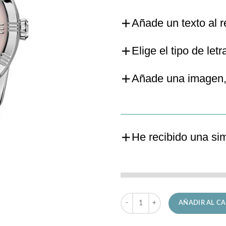
Añade un texto al r
Elige el tipo de letr
Añade una imagen,
He recibido una si
Reloj Festina de Señora F16940/
AÑADIR AL CA