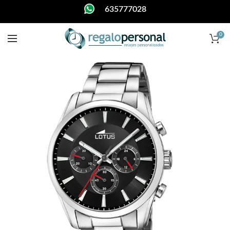
635777028
0