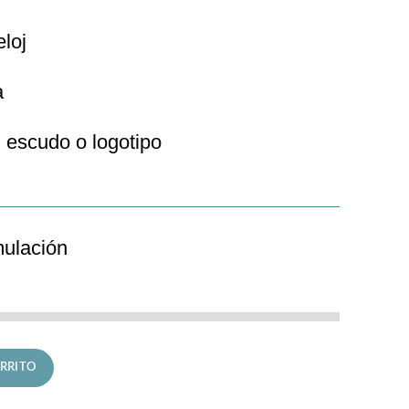
eloj
a
 escudo o logotipo
mulación
Crhono cantidad
RRITO