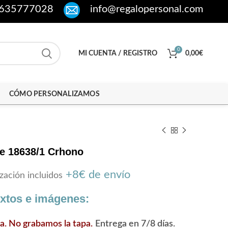
635777028
info@regalopersonal.com
0
MI CUENTA / REGISTRO
0,00
€
CÓMO PERSONALIZAMOS
e 18638/1 Crhono
+8€ de envío
zación incluidos
extos e imágenes:
ra. No grabamos la tapa.
Entrega en 7/8 días.